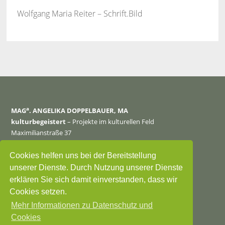
Wolfgang Maria Reiter – Schrift.Bild
a
MAG
. ANGELIKA DOPPELBAUER, MA
kulturbegeistert
– Projekte im kulturellen Feld
Maximilianstraße 37
4600 Wels
Tel. 0699 127 29 998
Cookies helfen uns bei der Bereitstellung
Mail:
office@kulturbegeistert.at
unserer Dienste. Durch Nutzung unserer Dienste
erklären Sie sich damit einverstanden, dass wir
DSGVO
Datenschutzerklärung
Cookies setzen.
Mehr Informationen zu Datenschutz und
Cookies